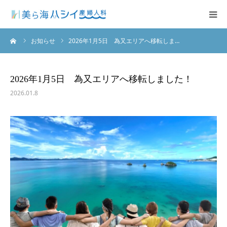
ーム
お知らせ
2026年1月5日 為又エリアへ移転しま…
クリニックのご紹介
診療科目
2026年1月5日 為又エリアへ移転しました！
2026.01.8
入院案内
アクセス
Facebook