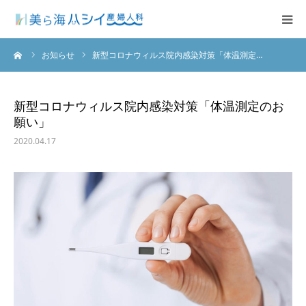
ーム
お知らせ
新型コロナウィルス院内感染対策「体温測定…
クリニックのご紹介
診療科目
新型コロナウィルス院内感染対策「体温測定のお
願い」
入院案内
2020.04.17
アクセス
Facebook